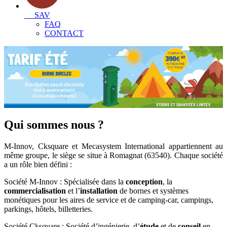
SAV
FAQ
CONTACT
Qui sommes nous ?
M-Innov
,
Cksquare
et
Mecasystem International
appartiennent au
même groupe, le siège se situe à Romagnat (63540). Chaque société
a un rôle bien défini :
Société M-Innov
: Spécialisée dans la
conception
, la
commercialisation
et l’
installation
de bornes et systèmes
monétiques pour les aires de service et de camping-car, campings,
parkings, hôtels, billetteries.
Société Cksquare
: Société d’ingénierie, d’
étude
et de
conseil
en