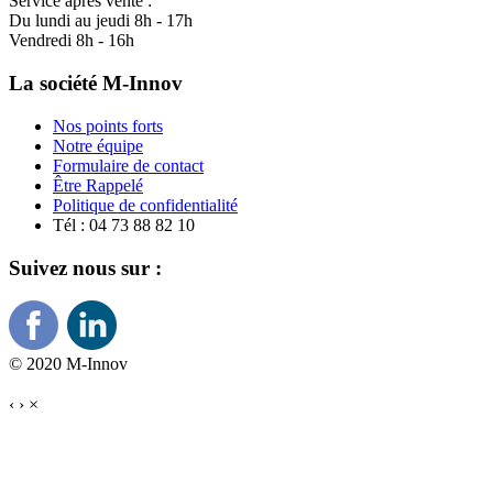
Service après vente :
Du lundi au jeudi 8h - 17h
Vendredi 8h - 16h
La société M-Innov
Nos points forts
Notre équipe
Formulaire de contact
Être Rappelé
Politique de confidentialité
Tél : 04 73 88 82 10
Suivez nous sur :
© 2020 M-Innov
‹
›
×