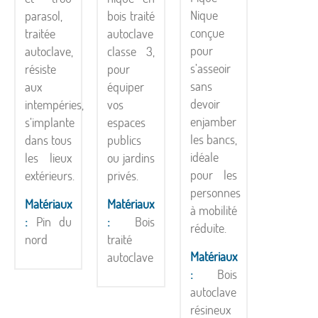
Nique
parasol,
bois traité
conçue
traitée
autoclave
pour
autoclave,
classe 3,
s’asseoir
résiste
pour
sans
aux
équiper
devoir
intempéries,
vos
enjamber
s’implante
espaces
les bancs,
dans tous
publics
idéale
les lieux
ou jardins
pour les
extérieurs.
privés.
personnes
Matériaux
Matériaux
à mobilité
:
Pin du
:
Bois
réduite.
nord
traité
Matériaux
autoclave
:
Bois
autoclave
résineux