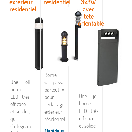
exterieur
residentiel
3x3W
residentiel
avec
tête
orientable
Borne
Une joli
« passe
borne
partout »
Une joli
LED très
pour
borne
efficace
l’éclairage
LED très
et solide ,
exterieur
efficace
qui
résidentiel
et solide ,
s’integrera
Matériaux