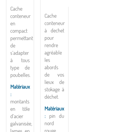
Cache
Cache
conteneur
conteneur
en
à dechet
compact
pour
permettant
rendre
de
agréable
s’adapter
les
à tous
abords
type de
de vos
poubelles.
lieux de
Matériaux
stokage à
:
déchet.
montants
Matériaux
en tôle
:
pin du
d’acier
nord
galvanisée,
rouge
lames en