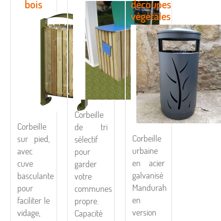
bois
découpes
végétales
Corbeille
Corbeille
de tri
Corbeille
sur pied,
sélectif
urbaine
avec
pour
en acier
cuve
garder
galvanisé
basculante
votre
Mandurah
pour
communes
en
faciliter le
propre.
version
vidage,
Capacité