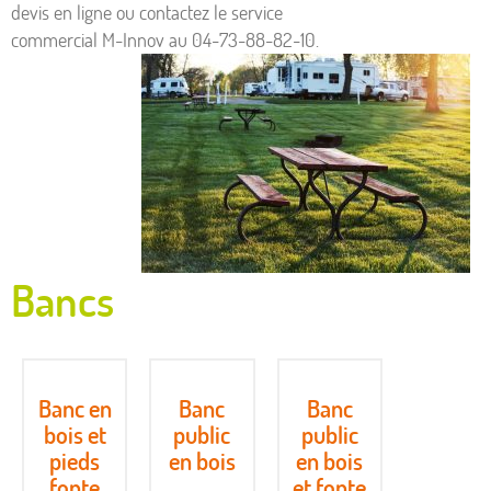
devis en ligne ou contactez le service
commercial M-Innov au 04-73-88-82-10.
Bancs
Banc en
Banc
Banc
bois et
public
public
pieds
en bois
en bois
fonte
et fonte