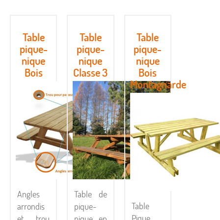
Table
Table
Table
pique-
pique-
pique-
nique
nique
nique
Bois
Classe 3
Bois
Montagnarde
Angles
Table de
Table
arrondis
pique-
Pique
et trou
nique en