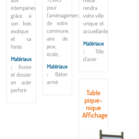
aux
métal
pour
intempéries
rendra
l’aménagement
grâce à
votre ville
de votre
son bois
unique et
commune,
exotique
accueillante.
aire de
et sa
Matériaux
jeux,
fonte.
:
Tôle
école…
Matériaux
d’acier
Matériaux
:
Assise
:
Béton
et dossier
armé
en acier
perforé
Table
pique-
nique
Affichage