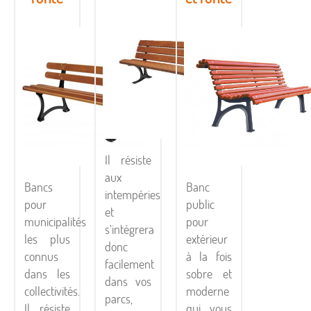
Il résiste
aux
Bancs
Banc
intempéries
pour
public
et
municipalités
pour
s’intégrera
les plus
extérieur
donc
connus
à la fois
facilement
dans les
sobre et
dans vos
collectivités.
moderne
parcs,
Il résiste
qui vous