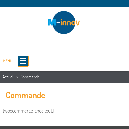
Define your top navigation in
Apperance > Menus
MENU
Accueil
>
Commande
Commande
[woocommerce_checkout]